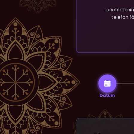
Lunchbokning
telefon f
Datum