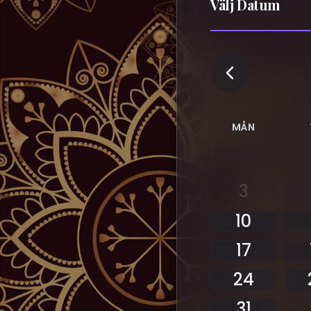
Välj Datum
MÅN
3
10
17
24
31