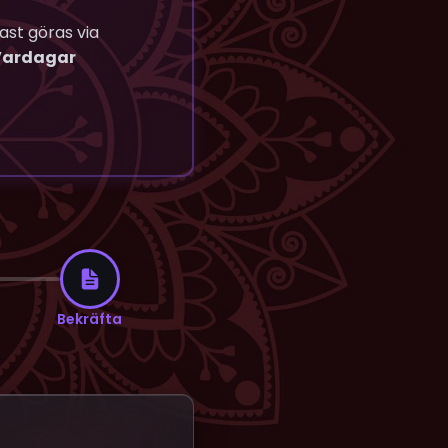
ast göras via
Vardagar
Bekräfta