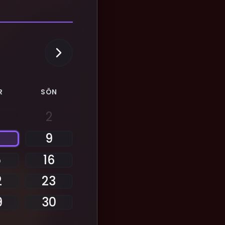
R
SÖN
2
9
5
16
2
23
9
30